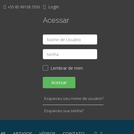
Login
+55 85 99138.7330
Acessar
Lembrar de mim
Acessar
Esqueceu seu nome de usuário?
Esqueceu sua senha?
IAS
ARTIGOS
VÍDEOS
CONTATO