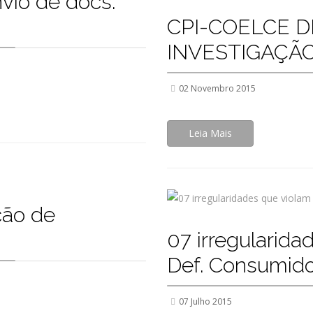
vio de docs.
CPI-COELCE D
INVESTIGAÇÃ
02 Novembro 2015
Leia Mais
ção de
07 irregularida
Def. Consumid
07 Julho 2015