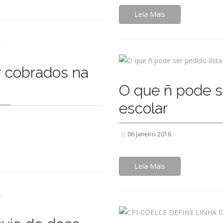
Leia Mais
r cobrados na
O que ñ pode se
escolar
06 Janeiro 2016
Leia Mais