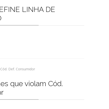
EFINE LINHA DE
O
des que violam Cód.
or