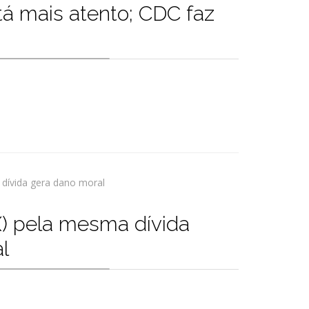
á mais atento; CDC faz
X) pela mesma dívida
l