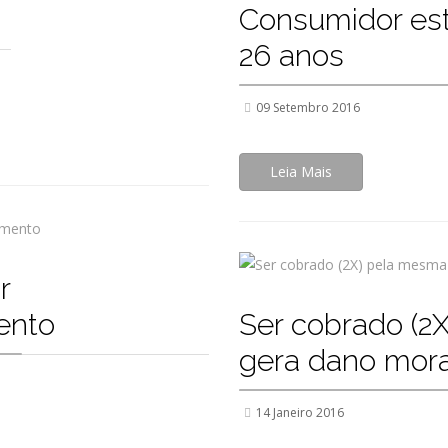
Consumidor est
26 anos
09 Setembro 2016
Leia Mais
r
ento
Ser cobrado (2
gera dano mora
14 Janeiro 2016